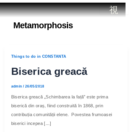
Metamorphosis
PLAJA
TE
CONTACT
MAMAIA
Things to do in CONSTANTA
Biserica greacă
admin
/
26/05/2018
Biserica greacă „Schimbarea la față” este prima
biserică din oraș, fiind construită în 1868, prin
contribuția comunității elene. Povestea frumoasei
biserici incepea […]