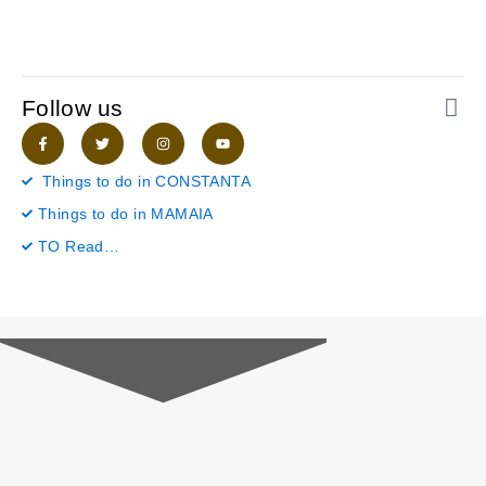
Follow us
F
T
I
Y
a
w
n
o
c
i
s
u
e
t
t
t
Things to do in CONSTANTA
b
t
a
u
o
e
g
b
Things to do in MAMAIA
o
r
r
e
k
a
-
m
TO Read…
f