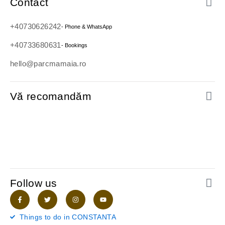
Contact
+40730626242
- Phone & WhatsApp
+40733680631
- Bookings
hello@parcmamaia.ro
Vă recomandăm
Follow us
F
T
I
Y
a
w
n
o
c
i
s
u
e
t
t
t
Things to do in CONSTANTA
b
t
a
u