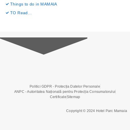
o
e
g
b
Things to do in MAMAIA
o
r
r
e
k
a
-
m
TO Read…
f
Politici GDPR - Protecția Datelor Personale
ANPC - Autoritatea Națională pentru Protecția Consumatorului
Certificate
Sitemap
Copyright © 2024 Hotel Parc Mamaia