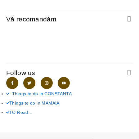
Vă recomandăm
Follow us
F
T
I
Y
a
w
n
o
c
i
s
u
e
t
t
t
Things to do in CONSTANTA
b
t
a
u
o
e
g
b
Things to do in MAMAIA
o
r
r
e
k
a
-
m
TO Read…
f