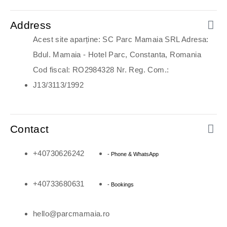
Address
Acest site aparține: SC Parc Mamaia SRL Adresa:
Bdul. Mamaia - Hotel Parc, Constanta, Romania
Cod fiscal: RO2984328 Nr. Reg. Com.:
J13/3113/1992
Contact
+40730626242
- Phone & WhatsApp
+40733680631
- Bookings
hello@parcmamaia.ro